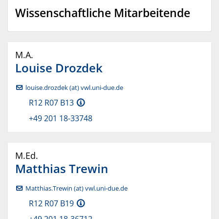
Wissenschaftliche Mitarbeitende
M.A.
Louise
Drozdek
louise.drozdek (at) vwl.uni-due.de
R12 R07 B13
+49 201 18-33748
M.Ed.
Matthias
Trewin
Matthias.Trewin (at) vwl.uni-due.de
R12 R07 B19
+49 201 18-36712