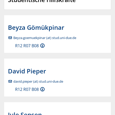
Beyza
Gömükpinar
Beyza.goemuekpinar (at) stud.uni-due.de
R12 R07 B08
David
Pieper
david.pieper (at) stud.uni-due.de
R12 R07 B08
Jule
Sensen